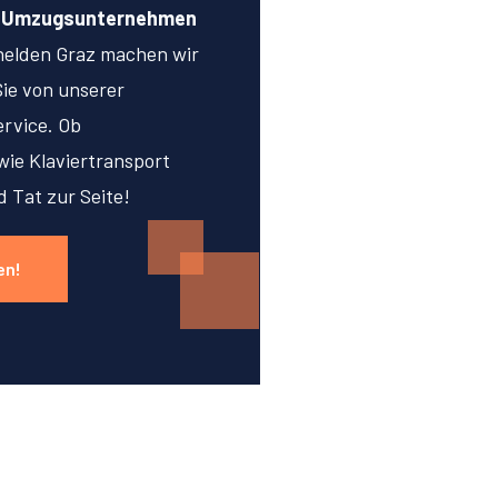
n Umzugsunternehmen
helden Graz machen wir
Sie von unserer
rvice. Ob
ie Klaviertransport
d Tat zur Seite!
en!