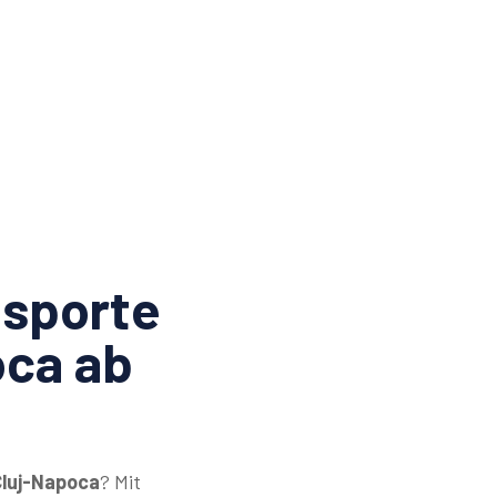
sporte
oca ab
Cluj-Napoca
? Mit