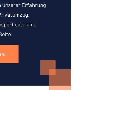
on unserer Erfahrung
Privatumzug,
sport oder eine
Seite!
en!