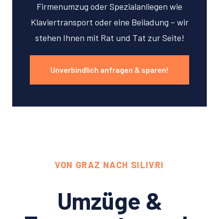
Firmenumzug oder Spezialanliegen wie
Klaviertransport oder eine Beiladung – wir
stehen Ihnen mit Rat und Tat zur Seite!
Unverbindlich anfragen & sparen!
VON GRAZ NACH SILIVRI
Umzüge &