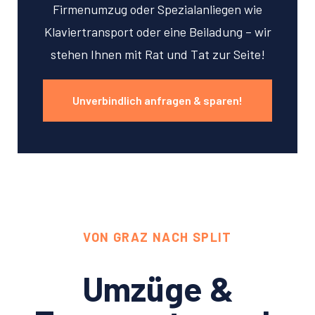
Firmenumzug oder Spezialanliegen wie
Klaviertransport oder eine Beiladung – wir
stehen Ihnen mit Rat und Tat zur Seite!
Unverbindlich anfragen & sparen!
VON GRAZ NACH SPLIT
Umzüge &