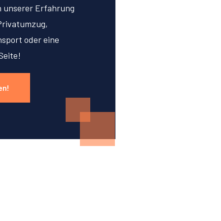
on unserer Erfahrung
Privatumzug,
sport oder eine
Seite!
en!