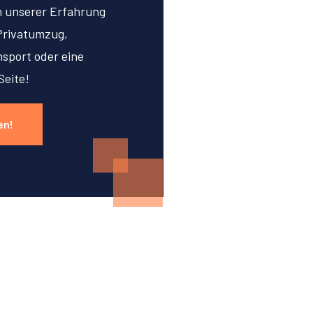
on unserer Erfahrung
Privatumzug,
sport oder eine
Seite!
en!