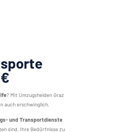
sporte
9€
ife
? Mit Umzugshelden Graz
rn auch erschwinglich.
s- und Transportdienste
tten sind, Ihre Bedürfnisse zu