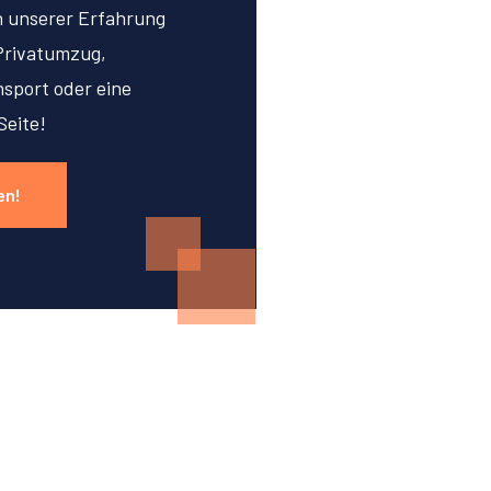
on unserer Erfahrung
Privatumzug,
sport oder eine
Seite!
en!