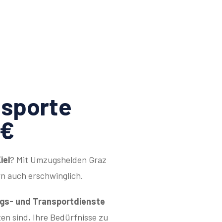
sporte
9€
iel
? Mit Umzugshelden Graz
rn auch erschwinglich.
s- und Transportdienste
ten sind, Ihre Bedürfnisse zu