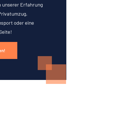
on unserer Erfahrung
Privatumzug,
sport oder eine
Seite!
en!