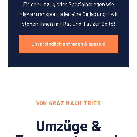
Firmenumzug oder Spezialanliegen wie
Klaviertransport oder eine Beiladung – wir
stehen Ihnen mit Rat und Tat zur Seite!
Unverbindlich anfragen & sparen!
VON GRAZ NACH TRIER
Umzüge &