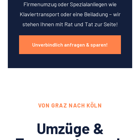
Firmenumzug oder Spezialanliegen wie
Klaviertransport oder eine Beiladung – wir
stehen Ihnen mit Rat und Tat zur Seite!
Unverbindlich anfragen & sparen!
VON GRAZ NACH KÖLN
Umzüge &